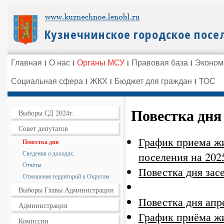
Главная
О нас
Органы МСУ
Правовая база
Эконом
Социальная сфера
ЖКХ
Бюджет для граждан
ТОС
Повестка дня
Выборы СД 2024г.
Совет депутатов
График приема жи
Повестка дня
Сведения о доходах.
поселения на 2025
Отчёты
Повестка дня засе
Отношение территорий к Округам
Выборы Главы Администрации
Повестка дня апр
Администрация
График приёма жи
Комиссии