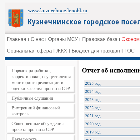
Главная
О нас
Органы МСУ
Правовая база
Эконом
Социальная сфера
ЖКХ
Бюджет для граждан
ТОС
Отчет об исполнен
Порядок разработки,
корректировки, осуществления
мониторинга реализации и
2025 год
оценки качества прогноза СЭР
2024 год
Публичные слушания
2023 год
Внутренний финансовый
2022 год
контроль
2021 год
Общественные обсуждения
2020 год
проекта прогноза СЭР
2019 год
Деятельность