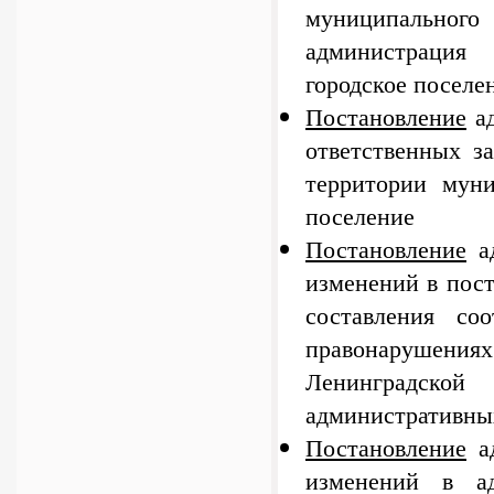
муниципального
администрация
городское поселе
Постановление
ад
ответственных з
территории муни
поселение
Постановление
ад
изменений в пос
составления со
правонарушен
Ленинградско
административны
Постановление
ад
изменений в ад