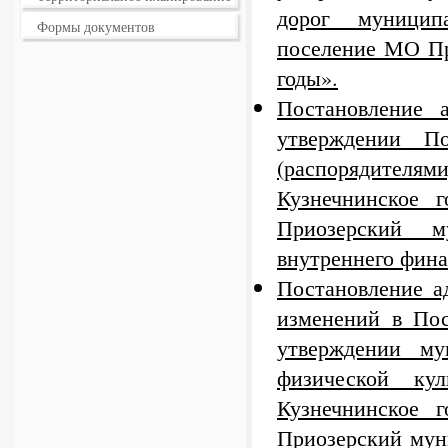
дорог муниципа
Формы документов
поселение МО Пр
годы».
Постановление 
утверждении По
(распорядителям
Кузнечнинское г
Приозерский м
внутреннего фина
Постановление а
изменений в По
утверждении му
физической ку
Кузнечнинское г
Приозерский мун