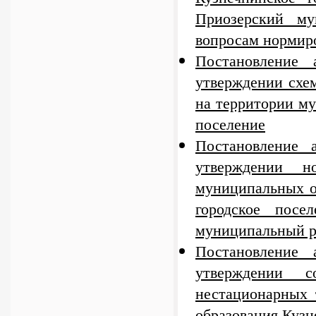
Приозерский му
вопросам нормиро
Постановление
утверждении схе
на территории му
поселение
Постановление
утверждении н
муниципальных о
городское посе
муниципальный ра
Постановление
утверждении 
нестационарных 
образования Кузн