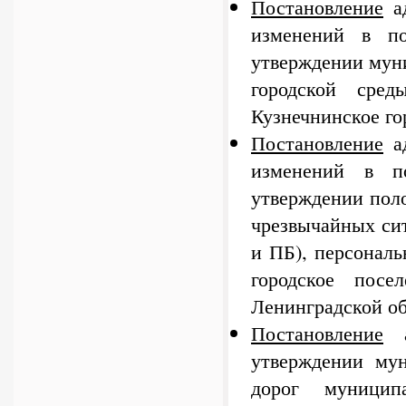
Постановление
ад
изменений в п
утверждении мун
городской сред
Кузнечнинское го
Постановление
ад
изменений в п
утверждении пол
чрезвычайных си
и ПБ), персонал
городское пос
Ленинградской о
Постановление
а
утверждении му
дорог муниципа