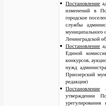
Постановление
ад
изменений в По
городское поселе
службы админис
муниципального 
Ленинградской о
Постановление
ад
Единой комисси
конкурсов, аукци
нужд администр
Приозерский мун
редакция)
Постановление
а
утверждении П
урегулирования