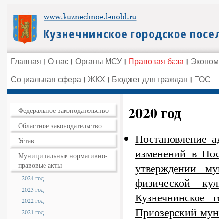
Главная
О нас
Органы МСУ
Правовая база
Эконом
Социальная сфера
ЖКХ
Бюджет для граждан
ТОС
2020 год
Федеральное законодательство
Областное законодательство
Постановление а
Устав
изменений в По
Муниципальные нормативно-
правовые акты
утверждении му
2024 год
физической ку
2023 год
Кузнечнинское г
2022 год
Приозерский мун
2021 год