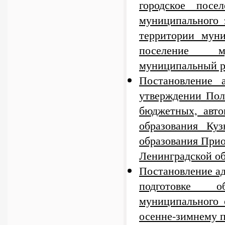
городское посе
муниципального 
территории муни
поселение му
муниципальный р
Постановление
утверждении Пол
бюджетных, авт
образования Куз
образования При
Ленинградской об
Постановление ад
подготовке о
муниципального 
осенне-зимнему п