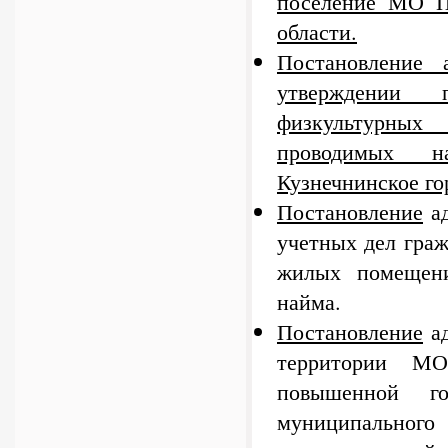
поселение МО П
области.
Постановление
утверждении 
физкультурных
проводимых н
Кузнечнинское го
Постановление
ад
учетных дел граж
жилых помещени
найма.
Постановление
ад
территории МО
повышенной г
муниципальног