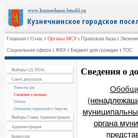
Главная
О нас
Органы МСУ
Правовая база
Эконом
Социальная сфера
ЖКХ
Бюджет для граждан
ТОС
Сведения о до
Выборы СД 2024г.
Совет депутатов
Обобще
Повестка дня
Сведения о доходах.
(ненадлежащ
Отчёты
муниципальные
Отношение территорий к Округам
Выборы Главы Администрации
органа мун
Администрация
представ
Комиссии