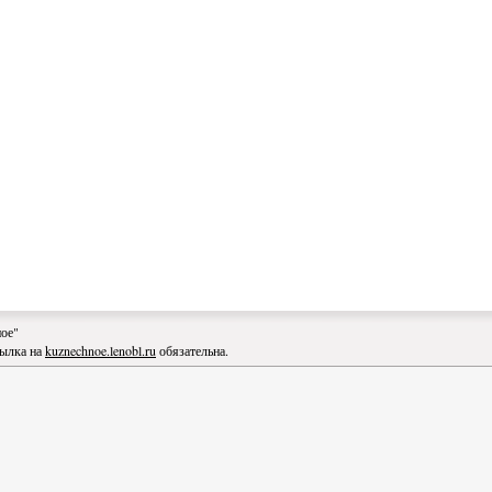
ное"
сылка на
kuznechnoe.lenobl.ru
обязательна.