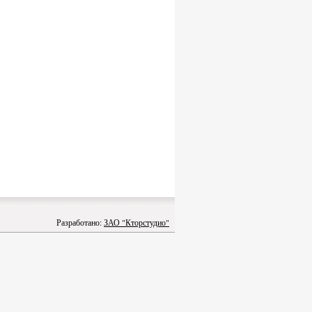
Разработано:
ЗАО "Кторстудио"