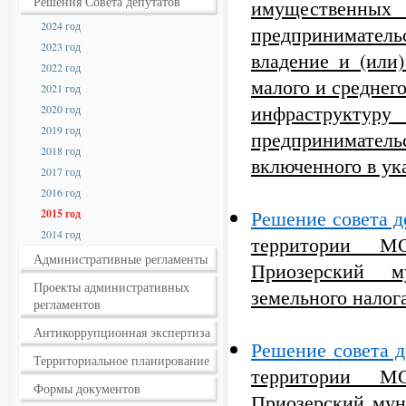
Решения Совета депутатов
имущественн
2024 год
предпринимательс
2023 год
владение и (или
2022 год
малого и среднег
2021 год
инфраструктур
2020 год
2019 год
предприниматель
2018 год
включенного в ук
2017 год
2016 год
Решение совета д
2015 год
2014 год
территории М
Административные регламенты
Приозерский м
Проекты административных
земельного налога
регламентов
Антикоррупционная экспертиза
Решение совета д
Территориальное планирование
территории М
Формы документов
Приозерский мун