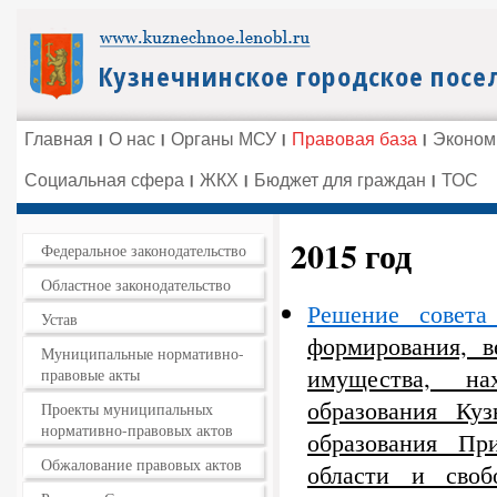
Главная
О нас
Органы МСУ
Правовая база
Эконом
Социальная сфера
ЖКХ
Бюджет для граждан
ТОС
2015 год
Федеральное законодательство
Областное законодательство
Решение совет
Устав
формирования, в
Муниципальные нормативно-
имущества, на
правовые акты
образования Куз
Проекты муниципальных
нормативно-правовых актов
образования Пр
Обжалование правовых актов
области и своб