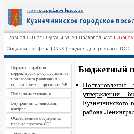
Главная
О нас
Органы МСУ
Правовая база
Эконом
Социальная сфера
ЖКХ
Бюджет для граждан
ТОС
Бюджетный п
Порядок разработки,
корректировки, осуществления
мониторинга реализации и
Постановление
оценки качества прогноза СЭР
утверждении б
Публичные слушания
Кузнечнинского 
Внутренний финансовый
контроль
района Ленинград
Общественные обсуждения
проекта прогноза СЭР
Деятельность